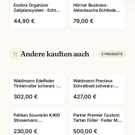
Ecobra Organizer
Hörner Business-
Zeitplansystem · Echtes
Aktentasche Echtleder ·
Leder · Brunnen Einlage
verschiedene
2026
Ausfuehrungen ·
44,90 €
79,00 €
Mannheim
Andere kauften auch
5
PRODUKTE
Waldmann Edelfeder
Waldmann Precieux
Gravur
Gravur
Tintenroller schwarz ·
Schreibset schwarz-
925 Sterling Silber ·
matt · Füller +
0149 · mit Lasergravur
Kugelschreiber ·
302,00 €
427,00 €
8082/8078
Pelikan Souverän K400
Parker Premier Custom
Gravur
Stresemann
Tartan Füller · Feder M ·
Kugelschreiber ·
Lacquer · Schreibgeräte
schwarz-silber · mit
Mannheim
230,00 €
500,00 €