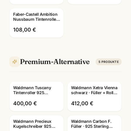
Lasergravur
Faber-Castell Ambition
Nussbaum Tintenroller ·
Edler Rollerball mit
Lasergravur
108,00 €
Premium-Alternative
5
PRODUKTE
Waldmann Tuscany
Waldmann Xetra Vienna
Gravur
Gravur
Tintenroller 925
schwarz · Füller + Roller
Sterling Silber ·
+ Kuli · Schreibset
Rollerball 0053 · mit
Mannheim
400,00 €
412,00 €
Lasergravur
Waldmann Precieux
Waldmann Carbon F.
Gravur
Kugelschreiber 925
Füller · 925 Sterling