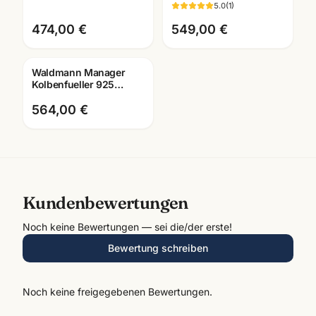
Sterling Silber · 3088 ·
Silber · Feder M/B
5.0
(
1
)
Luxus-Schreibgerät
wählbar · 9496/9497
474,00 €
549,00 €
Waldmann Manager
Kolbenfueller 925
Sterling Silber · 5799 ·
mit Lasergravur
564,00 €
Kundenbewertungen
Noch keine Bewertungen — sei die/der erste!
Bewertung schreiben
Noch keine freigegebenen Bewertungen.