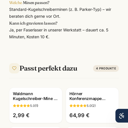
Welche
Minen passen?
Standard-Kugelschreiberminen (z. B. Parker-Typ) – wir
beraten dich gerne vor Ort.
Kann ich gravieren lassen?
Ja, per Faserlaser in unserer Werkstatt – dauert ca. 5
Minuten, Kosten 10 €.
Passt perfekt dazu
4
PRODUKTE
Waldmann
Hörner
Gravur
Kugelschreiber-Mine M
Konferenzmappe
· blau/schwarz ·
Echtleder ·
5.0
(
1
)
5.0
(
2
)
Medium-Strichbreite
verschiedene
Ausfuehrungen ·
2,99 €
64,99 €
Bueroausstattung
Mannheim