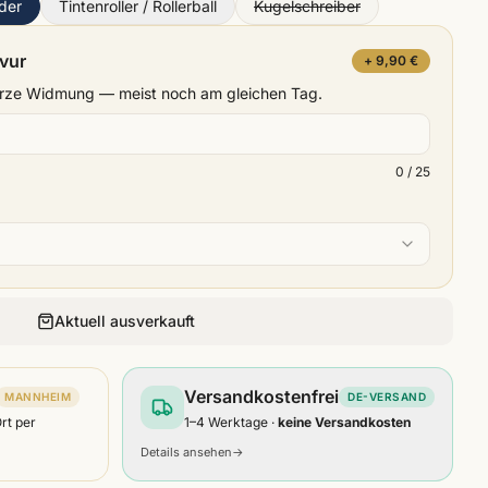
eder
Tintenroller / Rollerball
Kugelschreiber
avur
+ 9,90 €
kurze Widmung — meist noch am gleichen Tag.
0
/ 25
Aktuell ausverkauft
Versandkostenfrei
MANNHEIM
DE-VERSAND
Ort per
1–4 Werktage ·
keine Versandkosten
Details ansehen
→