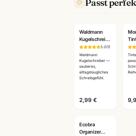
Passt perfek
Gravur
Waldmann
Mon
Kugelschreiber-
Tin
Mine M ·
8er 
5.0
(
1
)
blau/schwarz
Far
Waldmann
Tint
· Medium-
pas
Kugelschreiber —
pass
sauberes,
Schr
Strichbreite
Mon
alltagstaugliches
Reih
Füll
Schreibgefühl.
2,99 €
9,
Ecobra
Organizer