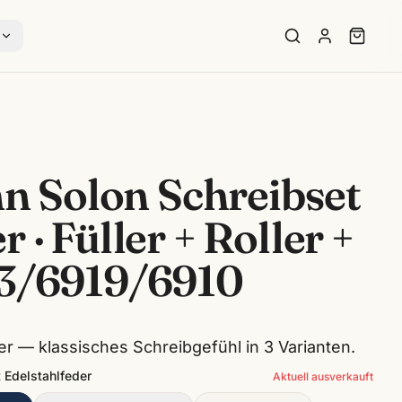
s
 Solon Schreibset
r · Füller + Roller +
13/6919/6910
r — klassisches Schreibgefühl in 3 Varianten.
t Edelstahlfeder
Aktuell ausverkauft