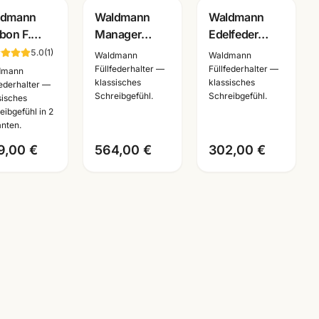
Gravur
ldmann
Waldmann
Waldmann
bon F.
Manager
Edelfeder
er · 925
Kolbenfueller
Tintenroller
5.0
(
1
)
Waldmann
Waldmann
ling Silber
925 Sterling
schwarz · 925
Füllfederhalter —
Füllfederhalter —
dmann
klassisches
klassisches
eder M/B
Silber · 5799 ·
Sterling Silber
federhalter —
Schreibgefühl.
Schreibgefühl.
sisches
lbar ·
mit
· 0149 · mit
eibgefühl in 2
96/9497
Lasergravur
Lasergravur
anten.
9,00 €
564,00 €
302,00 €