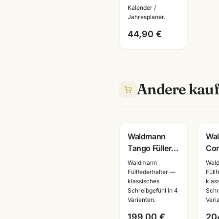
Zeitplansystem
Kalender /
· Echtes Leder
Jahresplaner.
· Brunnen
44,90 €
Einlage 2026
Andere kauf
Gravur
G
Waldmann
Wa
Tango Füller +
Co
Rollerball
Sch
Waldmann
Wal
Sterling Silber
Silb
Füllfederhalter —
Füll
klassisches
klas
·
Kuli
Schreibgefühl in 4
Schr
2300/0005/0004/0003
46
Varianten.
Vari
· mit
199,00 €
20
Lasergravu