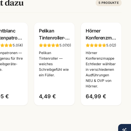
t dazu
5
PRODUKTE
Gravur
tblanc
Pelikan
Hörner
tenpatronen
Tintenroller-
Konferenzmappe
Pack · alle
Minen 338 ·
Echtleder ·
5.0
(
4
)
5.0
(
10
)
5.0
(
2
)
ben ·
F/M/B · blau +
verschiedene
enpatronen —
Pelikan
Hörner
send für
schwarz ·
Ausfuehrungen
genau für Ihre
Tintenroller —
Konferenzmappe
eibgeräte-
weiches
Echtleder wählbar
tblanc
Refill für
·
e.
Schreibgefühl wie
in verschiedenen
er
Rollerball
Bueroausstattung
ein Füller.
Audführungen
Mannheim
NEU & OVP von
Hörner.
95 €
4,49 €
64,99 €