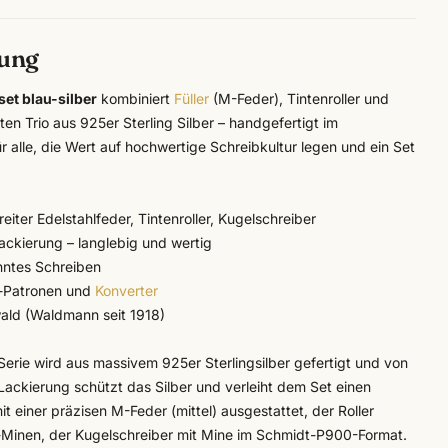
bung
et blau-silber
kombiniert
Füller
(M-Feder), Tintenroller und
en Trio aus 925er Sterling Silber – handgefertigt im
r alle, die Wert auf hochwertige Schreibkultur legen und ein Set
breiter Edelstahlfeder, Tintenroller, Kugelschreiber
Lackierung – langlebig und wertig
nntes Schreiben
d-Patronen und
Konverter
ld (Waldmann seit 1918)
erie wird aus massivem 925er Sterlingsilber gefertigt und von
 Lackierung schützt das Silber und verleiht dem Set einen
it einer präzisen M-Feder (mittel) ausgestattet, der Roller
ler-Minen, der Kugelschreiber mit Mine im Schmidt-P900-Format.