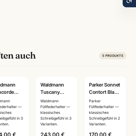
ten auch
5
PRODUKTE
ravur
Gravur
Gravur
ldmann
Waldmann
Parker Sonnet
ncorde
Tuscany
Contort Black
reibset
Schreibset
Cisele PT ·
dmann
Waldmann
Parker
er · Füller +
schwarz ·
Füller +
federhalter —
Füllfederhalter —
Füllfederhalter —
sisches
klassisches
klassisches
 + Roller ·
Füller +
Kugelschreiber
eibgefühl in 3
Schreibgefühl in 3
Schreibgefühl in 2
43/4653/4652
Tintenroller +
· Special
anten.
Varianten.
Varianten.
Kugelschreiber
Edition
4,00 €
243,00 €
170,00 €
· 7970/7976/7