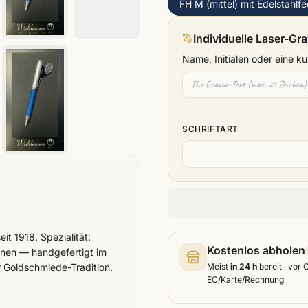
FH M (mittel) mit Edelstahlf
Individuelle Laser-Gr
Name, Initialen oder eine 
SCHRIFTART
t 1918. Spezialität:
Kostenlos abholen
ionen — handgefertigt im
r Goldschmiede-Tradition.
Meist
in 24 h
bereit · vor 
EC/Karte/Rechnung