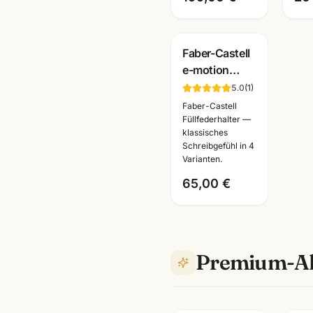
Faber-Castell
e-motion
Birnbaum
5.0
(
1
)
Schwarz Füller
Faber-Castell
· Federbreite
Füllfederhalter —
klassisches
M · mit
Schreibgefühl in 4
Lasergravur
Varianten.
65,00 €
Premium-Al