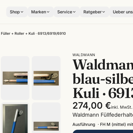
Shop
Marken
Service
Ratgeber
Ueber un
Füller + Roller + Kuli · 6913/6919/6910
WALDMANN
Waldmann
blau-silbe
Kuli · 69
274,00 €
inkl. MwSt.
Waldmann Füllfederhalte
Ausführung
·
FH M (mittel) mi