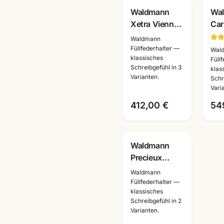
Gravur
Waldmann
Wa
Xetra Vienna
Car
schwarz ·
Füll
Waldmann
Füller + Roller
Ster
Füllfederhalter —
Wal
klassisches
+ Kuli ·
· F
Füll
Schreibgefühl in 3
klas
Schreibset
wäh
Varianten.
Schr
Mannheim
94
Vari
412,00 €
54
Gravur
Waldmann
Precieux
Schreibset
Waldmann
schwarz-matt
Füllfederhalter —
klassisches
· Füller +
Schreibgefühl in 2
Kugelschreiber
Varianten.
· 8082/8078