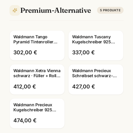
Premium-Alternative
5
PRODUKTE
Waldmann Tango
Waldmann Tuscany
Gravur
Gravur
Pyramid Tintenroller
Kugelschreiber 925
925 Sterling Silber ·
Sterling Silber · 0048 ·
Ruthenium · 4682
mit Lasergravur
302,00 €
337,00 €
Waldmann Xetra Vienna
Waldmann Precieux
Gravur
Gravur
schwarz · Füller + Roller
Schreibset schwarz-
+ Kuli · Schreibset
matt · Füller +
Mannheim
Kugelschreiber ·
412,00 €
427,00 €
8082/8078
Waldmann Precieux
Gravur
Kugelschreiber 925
Sterling Silber · 3088 ·
Luxus-Schreibgerät
474,00 €