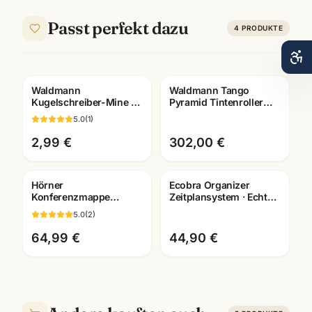
Passt perfekt dazu
4
PRODUKTE
Waldmann
Waldmann Tango
Gravur
Gravur
Kugelschreiber-Mine M
Pyramid Tintenroller
· blau/schwarz ·
925 Sterling Silber ·
5.0
(
1
)
Medium-Strichbreite
Ruthenium · 4682
2,99 €
302,00 €
Hörner
Ecobra Organizer
Konferenzmappe
Zeitplansystem · Echtes
Echtleder ·
Leder · Brunnen Einlage
5.0
(
2
)
verschiedene
2026
Ausfuehrungen ·
64,99 €
44,90 €
Bueroausstattung
Mannheim