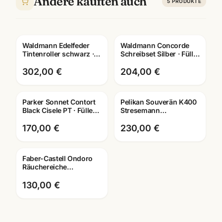
Andere kauften auch
5
PRODUKTE
Waldmann Edelfeder
Waldmann Concorde
Gravur
Gravur
Tintenroller schwarz ·
Schreibset Silber · Füller
925 Sterling Silber ·
+ Kuli + Roller ·
0149 · mit Lasergravur
4643/4653/4652
302,00 €
204,00 €
Parker Sonnet Contort
Pelikan Souverän K400
Gravur
Gravur
Black Cisele PT · Füller +
Stresemann
Kugelschreiber · Special
Kugelschreiber ·
Edition
schwarz-silber · mit
170,00 €
230,00 €
Lasergravur
Faber-Castell Ondoro
Räuchereiche
Schreibset · Füller +
Roller + Kuli · mit
130,00 €
Lasergravur