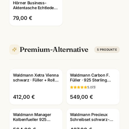
Hörner Business-
Aktentasche Echtleder ·
verschiedene
Ausfuehrungen ·
79,00 €
Mannheim
Premium-Alternative
5
PRODUKTE
Waldmann Xetra Vienna
Waldmann Carbon F.
Gravur
schwarz · Füller + Roller
Füller · 925 Sterling
+ Kuli · Schreibset
Silber · Feder M/B
5.0
(
1
)
Mannheim
wählbar · 9496/9497
412,00 €
549,00 €
Waldmann Manager
Waldmann Precieux
Gravur
Kolbenfueller 925
Schreibset schwarz-
Sterling Silber · 5799 ·
matt · Füller +