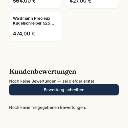
mit Lasergravur
Kugelschreiber ·
564,00 €
427,00 €
8082/8078
Waldmann Precieux
Gravur
Kugelschreiber 925
Sterling Silber · 3088 ·
Luxus-Schreibgerät
474,00 €
Kundenbewertungen
Noch keine Bewertungen — sei die/der erste!
Bewertung schreiben
Noch keine freigegebenen Bewertungen.