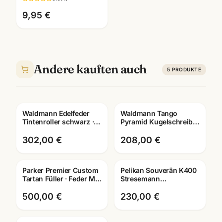
passend für Montblanc
Füller
9,95 €
Andere kauften auch
5
PRODUKTE
Waldmann Edelfeder
Waldmann Tango
Gravur
Gravur
Tintenroller schwarz ·
Pyramid Kugelschreiber
925 Sterling Silber ·
ruthenium · 925
0149 · mit Lasergravur
Sterling Silber · 4688
302,00 €
208,00 €
Parker Premier Custom
Pelikan Souverän K400
Gravur
Tartan Füller · Feder M ·
Stresemann
Lacquer · Schreibgeräte
Kugelschreiber ·
Mannheim
schwarz-silber · mit
500,00 €
230,00 €
Lasergravur