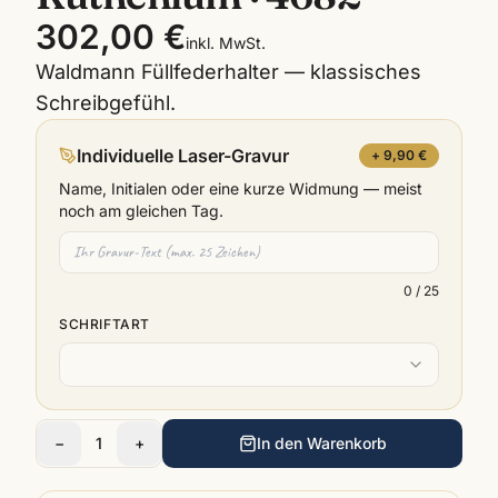
302,00 €
inkl. MwSt.
Waldmann Füllfederhalter — klassisches
Schreibgefühl.
Individuelle Laser-Gravur
+ 9,90 €
Name, Initialen oder eine kurze Widmung — meist
noch am gleichen Tag.
0
/ 25
SCHRIFTART
−
1
+
In den Warenkorb