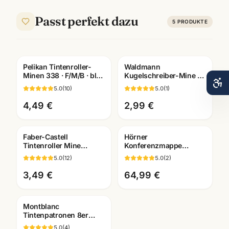
Passt perfekt dazu
5
PRODUKTE
Pelikan Tintenroller-
Waldmann
Gravur
Gravur
Minen 338 · F/M/B · blau
Kugelschreiber-Mine M
+ schwarz · Refill für
· blau/schwarz ·
5.0
(
10
)
5.0
(
1
)
Rollerball
Medium-Strichbreite
4,49 €
2,99 €
Faber-Castell
Hörner
Tintenroller Mine
Konferenzmappe
blau/schwarz ·
Echtleder ·
5.0
(
12
)
5.0
(
2
)
Rollerball Refill · WSF
verschiedene
Mannheim
Ausfuehrungen ·
3,49 €
64,99 €
Bueroausstattung
Mannheim
Montblanc
Tintenpatronen 8er
Pack · alle Farben ·
5.0
(
4
)