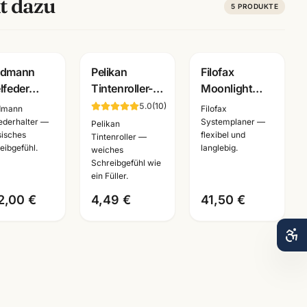
t dazu
5
PRODUKTE
ravur
Gravur
ldmann
Pelikan
Filofax
lfeder
Tintenroller-
Moonlight
tenroller
Minen 338 ·
Terminplaner ·
5.0
(
10
)
dmann
Filofax
warz · 925
F/M/B · blau +
Pocket/Personal
federhalter —
Systemplaner —
Pelikan
sisches
flexibel und
ling Silber
schwarz ·
Organizer ·
Tintenroller —
eibgefühl.
langlebig.
weiches
49 · mit
Refill für
waehlbare
Schreibgefühl wie
ergravur
Rollerball
Groesse
ein Füller.
2,00 €
4,49 €
41,50 €