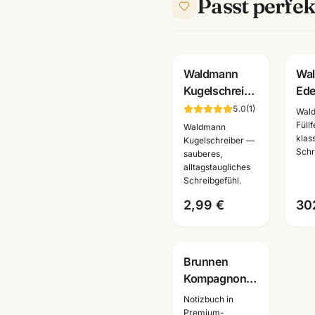
Passt perfek
Gravur
G
Waldmann
Wa
Kugelschreiber-
Ede
Mine M ·
Tin
5.0
(
1
)
Wal
blau/schwarz
sch
Füll
Waldmann
klas
· Medium-
Ster
Kugelschreiber —
Schr
sauberes,
Strichbreite
· 01
alltagstaugliches
Las
Schreibgefühl.
2,99 €
30
Brunnen
Kompagnon
Notizbuch
Notizbuch in
Hardcover ·
Premium-