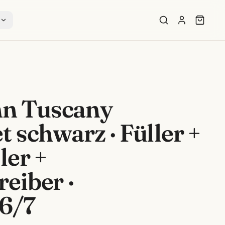
s
n Tuscany
t schwarz · Füller +
ler +
eiber ·
6/7