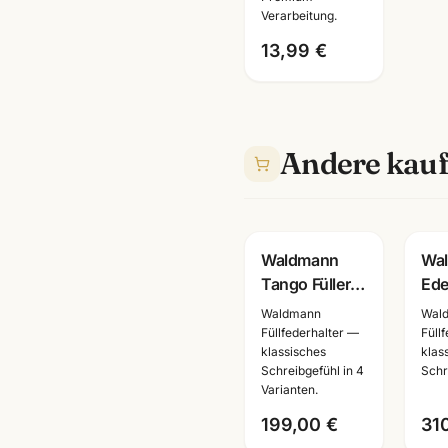
Verarbeitung.
A6/A5/A4 ·
schwarz/weiss
13,99 €
· Büro
Mannheim
Andere kauf
Gravur
Waldmann
Wa
Tango Füller +
Ede
Rollerball
Fül
Waldmann
Wal
Sterling Silber
Ster
Füllfederhalter —
Füll
klassisches
klas
·
sch
Schreibgefühl in 4
Schr
2300/0005/0004/0003
014
Varianten.
· mit
Las
199,00 €
31
Lasergravu