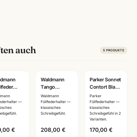
ten auch
5
PRODUKTE
Gravur
Gravur
ldmann
Waldmann
Parker Sonnet
lfeder
Tango
Contort Black
ler 925
Pyramid
Cisele PT ·
dmann
Waldmann
Parker
ling Silber
Kugelschreiber
Füller +
federhalter —
Füllfederhalter —
Füllfederhalter —
sisches
klassisches
klassisches
warz ·
ruthenium ·
Kugelschreiber
eibgefühl.
Schreibgefühl.
Schreibgefühl in 2
8 · mit
925 Sterling
· Special
Varianten.
ergravur
Silber · 4688
Edition
0,00 €
208,00 €
170,00 €