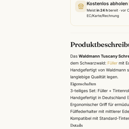
Kostenlos abholen
Meist
in 24 h
bereit · vor 
EC/Karte/Rechnung
Produktbeschrei
Das
Waldmann Tuscany Schre
dem Schwarzwald:
Füller
mit Ed
Handgefertigt von
Waldmann
s
langlebige Qualität legen.
Eigenschaften
3-teiliges Set: Füller + Tintenr
Handgefertigt in Deutschland 
Ergonomischer Griff für ermüd
Füllfederhalter mit mittlerer Ed
Kompatibel mit Standard-Tint
Details