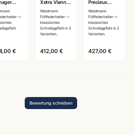
nager
Xetra Vienna
Precieux
benfueller
schwarz ·
Schreibset
dmann
Waldmann
Waldmann
 Sterling
Füller + Roller
schwarz-matt
federhalter —
Füllfederhalter —
Füllfederhalter —
sisches
klassisches
klassisches
er · 5799 ·
+ Kuli ·
· Füller +
eibgefühl.
Schreibgefühl in 3
Schreibgefühl in 2
Schreibset
Kugelschreiber
Varianten.
Varianten.
ergravur
Mannheim
· 8082/8078
4,00 €
412,00 €
427,00 €
Bewertung schreiben