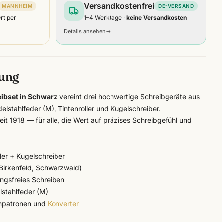
Versandkostenfrei
MANNHEIM
DE-VERSAND
Ort per
1–4 Werktage ·
keine Versandkosten
Details ansehen
→
bung
ibset in Schwarz
vereint drei hochwertige Schreibgeräte aus
elstahlfeder (M), Tintenroller und Kugelschreiber.
eit 1918 — für alle, die Wert auf präzises Schreibgefühl und
oller + Kugelschreiber
(Birkenfeld, Schwarzwald)
ungsfreies Schreiben
elstahlfeder (M)
enpatronen und
Konverter