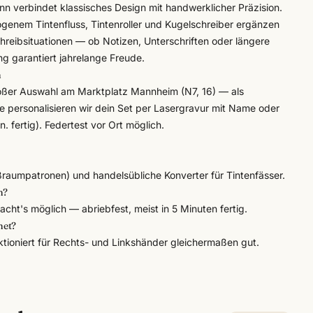
n verbindet klassisches Design mit handwerklicher Präzision.
ogenem Tintenfluss, Tintenroller und Kugelschreiber ergänzen
chreibsituationen — ob Notizen, Unterschriften oder längere
g garantiert jahrelange Freude.
n
oßer Auswahl am Marktplatz Mannheim (N7, 16) — als
e personalisieren wir dein Set per
Lasergravur
mit Name oder
in. fertig). Federtest vor Ort möglich.
raumpatronen) und handelsübliche Konverter für Tintenfässer.
n?
cht's möglich — abriebfest, meist in 5 Minuten fertig.
net?
tioniert für Rechts- und Linkshänder gleichermaßen gut.