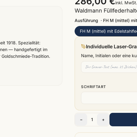
286,00 €
inkl. MwSt
Waldmann Füllfederhalte
Ausführung
·
FH M (mittel) mi
FH M (mittel) mit Edelstahlf
t 1918. Spezialität:
Individuelle Laser-Gr
ionen — handgefertigt im
Name, Initialen oder eine 
r Goldschmiede-Tradition.
SCHRIFTART
−
1
+