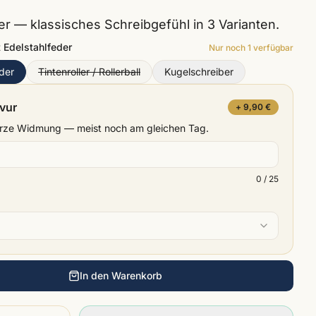
.
r — klassisches Schreibgefühl in 3 Varianten.
t Edelstahlfeder
Nur noch
1
verfügbar
eder
Tintenroller / Rollerball
Kugelschreiber
avur
+ 9,90 €
kurze Widmung — meist noch am gleichen Tag.
0
/ 25
In den Warenkorb