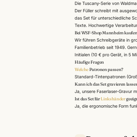
Die Tuscany-Serie von Waldman
Der Füller schreibt mit ausgew
das Set für unterschiedliche S
Texte. Hochwertige Verarbeitun
Bei WSF-Shop Mannheim kaufe
Wir führen
Schreibgeräte
in gr
Familienbetrieb seit 1949. Gern
Initialen (10 € pro Gerät, in 5 M
Häufige Fragen
Welche
Patronen passen?
Standard-Tintenpatronen (Groß
Kann ich das Set gravieren lasse
Ja, unsere Faserlaser-Gravur ma
Ist das Set für
Linkshänder
geeig
Ja, die ergonomische Form funk