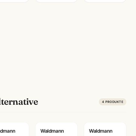
ternative
4
PRODUKTE
Gravur
Gravur
ldmann
Waldmann
Waldmann