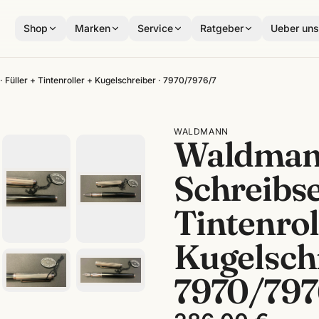
Shop
Marken
Service
Ratgeber
Ueber un
Füller + Tintenroller + Kugelschreiber · 7970/7976/7
WALDMANN
Waldman
Schreibse
Tintenrol
Kugelschr
7970/797