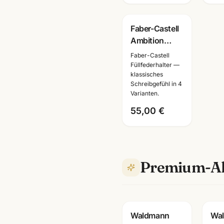
Faber-Castell
Ambition
Schwarz ·
Faber-Castell
Füller +
Füllfederhalter —
klassisches
Tintenroller +
Schreibgefühl in 4
Kugelschreiber
Varianten.
· mit
55,00 €
Lasergravur
Premium-Al
Waldmann
Wa