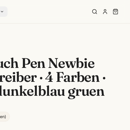
s
ch Pen Newbie
eiber · 4 Farben ·
dunkelblau gruen
gen
)