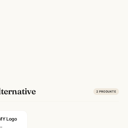
ternative
2
PRODUKTE
ravur
MY Logo