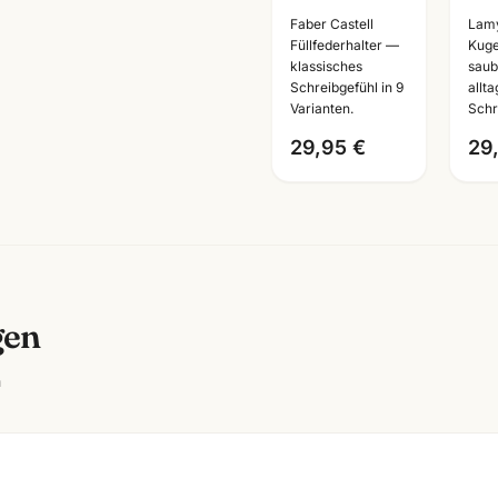
Aluminium
Kug
Faber Castell
Lam
Schreibset ·
Spe
Füllfederhalter —
Kuge
klassisches
saub
Füller + Roller
Edit
Schreibgefühl in 9
allt
+ Kuli ·
ver
Varianten.
Schr
Mannheim
Far
29,95 €
29
wäh
gen
n