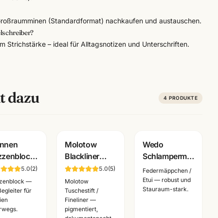
 Großraumminen (Standardformat) nachkaufen und austauschen.
lschreiber?
m Strichstärke – ideal für Alltagsnotizen und Unterschriften.
t dazu
4
PRODUKTE
unnen
Molotow
Wedo
zzenblock
Blackliner
Schlampermäppche
g · DIN
Fineliner
Cord · robust
5.0
(
2
)
5.0
(
5
)
Federmäppchen /
/A3/A4/A5/A6
schwarz ·
& geräumig ·
Etui — robust und
zenblock —
Molotow
Stauraum-stark.
lbar ·
pigmentiert +
Federmäppchen
Begleiter für
Tuschestift /
ien
Fineliner —
stlerbedarf
dokumentenecht
für Schule
rwegs.
pigmentiert,
nnheim
·