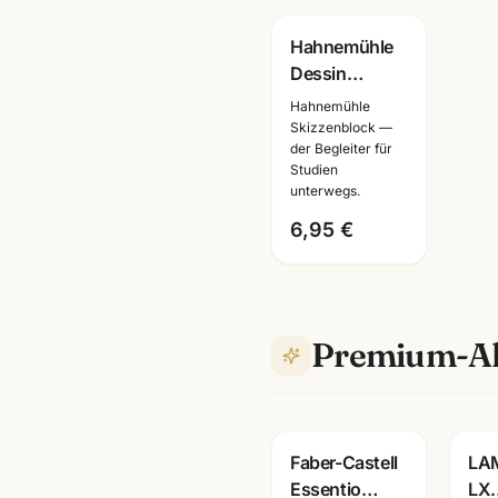
Hahnemühle
Dessin
Skizzenblock
Hahnemühle
Spirale ·
Skizzenblock —
der Begleiter für
A2/A3/A4/A5
Studien
·
unterwegs.
Künstlerbedarf
6,95 €
Mannheim
Premium-Al
G
Faber-Castell
LA
Essentio
LX