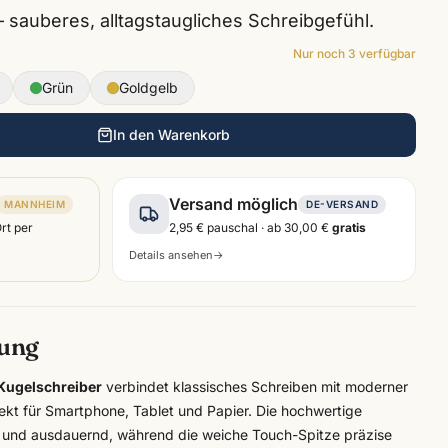
sauberes, alltagstaugliches Schreibgefühl.
Nur noch
3
verfügbar
Grün
Goldgelb
In den Warenkorb
Versand möglich
MANNHEIM
DE-VERSAND
Ort per
2,95 €
pauschal · ab
30,00 €
gratis
Details ansehen
→
bung
Kugelschreiber
verbindet klassisches Schreiben mit moderner
kt für Smartphone, Tablet und Papier. Die hochwertige
 und ausdauernd, während die weiche Touch-Spitze präzise