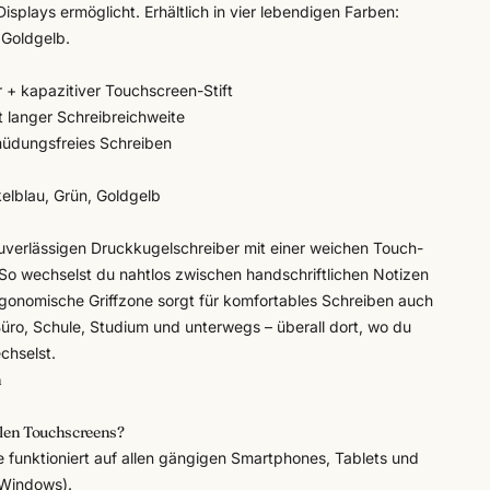
isplays ermöglicht. Erhältlich in vier lebendigen Farben:
 Goldgelb.
r + kapazitiver Touchscreen-Stift
 langer Schreibreichweite
müdungsfreies Schreiben
kelblau, Grün, Goldgelb
uverlässigen Druckkugelschreiber mit einer weichen Touch-
So wechselst du nahtlos zwischen handschriftlichen Notizen
rgonomische Griffzone sorgt für komfortables Schreiben auch
 Büro, Schule, Studium und unterwegs – überall dort, wo du
chselst.
n
llen Touchscreens?
e funktioniert auf allen gängigen Smartphones, Tablets und
 Windows).