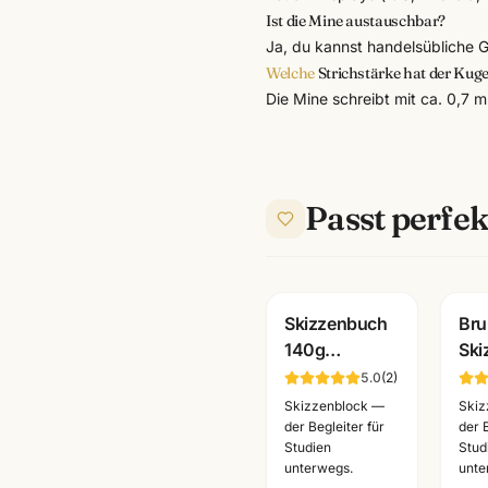
Ist die Mine austauschbar?
Ja, du kannst handelsübliche
Welche
Strichstärke hat der Kuge
Die Mine schreibt mit ca. 0,7 m
Passt perfek
Skizzenbuch
Br
140g
Ski
reinweiss ·
110
5.0
(
2
)
A6/A5/A4 ·
A2
Skizzenblock —
Skiz
Zeichenpapier
wäh
der Begleiter für
der 
Studien
Stud
für Studien
Kün
unterwegs.
unte
unterwegs
Ma