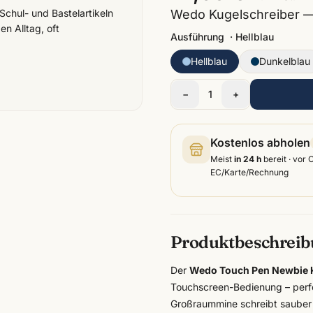
Wedo Kugelschreiber — 
Schul- und Bastelartikeln
n Alltag, oft
Ausführung
·
Hellblau
Hellblau
Dunkelblau
−
1
+
Kostenlos abholen
Meist
in 24 h
bereit · vor 
EC/Karte/Rechnung
Produktbeschrei
Der
Wedo Touch Pen Newbie 
Touchscreen-Bedienung – perfe
Großraummine schreibt sauber