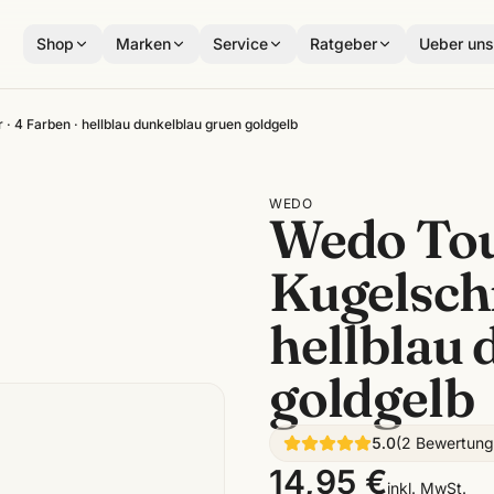
Shop
Marken
Service
Ratgeber
Ueber un
 4 Farben · hellblau dunkelblau gruen goldgelb
WEDO
Wedo Tou
Kugelschr
hellblau 
goldgelb
5.0
(
2
Bewertun
14,95 €
inkl. MwSt.