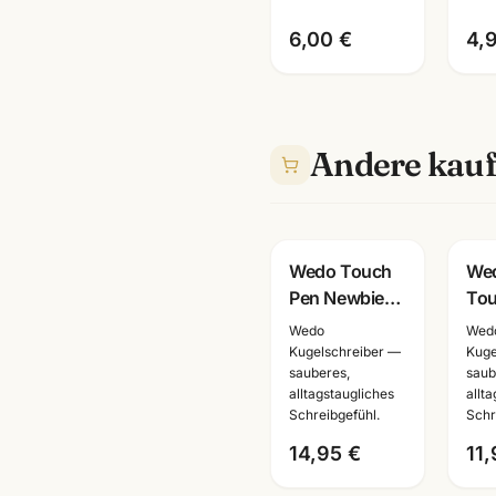
6,00 €
4,
Andere kauf
Wedo Touch
Wed
Pen Newbie
Tou
Kugelschreiber
Kug
Wedo
Wed
·
Oce
Kugelschreiber —
Kuge
sauberes,
saub
schwarz/silber/rot/blau
ora
alltagstaugliches
allt
· Buerohandel
Schreibgefühl.
Schr
Mannheim
14,95 €
11,