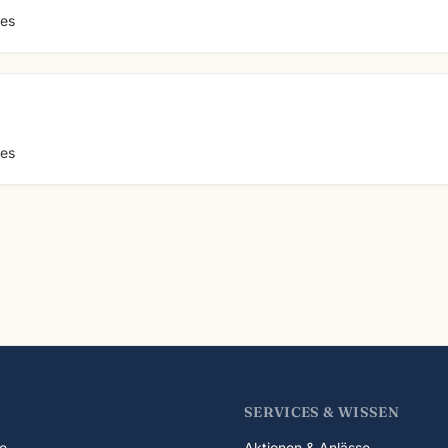
ues
ues
SERVICES & WISSEN
e
Aktionen & Anlässe