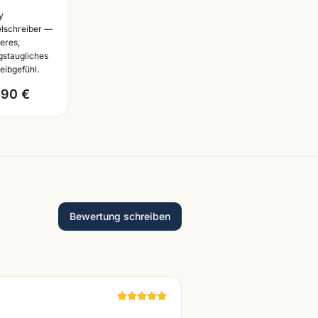
elschreiber
y
cial
lschreiber —
eres,
ion ·
agstaugliches
schiedene
eibgefühl.
ben
,90 €
lbar
Bewertung schreiben