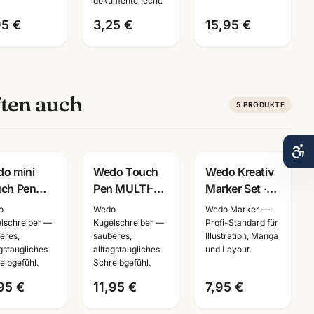
dokumentenecht.
Künstlerbedarf
95 €
3,25 €
15,95 €
ten auch
5
PRODUKTE
o mini
Wedo Touch
Wedo Kreativ
ch Pen
Pen MULTI-
Marker Set ·
elschreiber
TOOL ·
Silver/Gold
o
Wedo
Wedo Marker —
an ·
Kugelschreiber
Outline
lschreiber —
Kugelschreiber —
Profi-Standard für
eres,
sauberes,
Illustration, Manga
nge/dunkelblau/hellblau/pink
mit
Lackstifte ·
agstaugliches
alltagstaugliches
und Layout.
Touchscreen-
Künstlerbedarf
eibgefühl.
Schreibgefühl.
Funktion ·
Mannheim
95 €
11,95 €
7,95 €
silber/schwarz