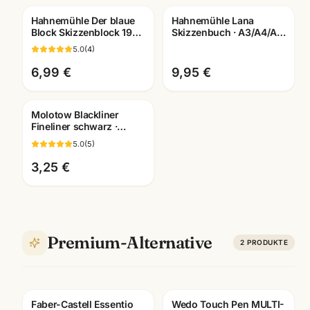
Hahnemühle Der blaue
Hahnemühle Lana
Block Skizzenblock 190g
Skizzenbuch · A3/A4/A5
· A2/A3/A4/A5 ·
wählbar · Zeichenbuch
5.0
(
4
)
Künstlerbedarf
für Künstler
Mannheim
6,99 €
9,95 €
Molotow Blackliner
Fineliner schwarz ·
pigmentiert +
5.0
(
5
)
dokumentenecht ·
Künstlerbedarf
3,25 €
Premium-Alternative
2
PRODUKTE
Faber-Castell Essentio
Wedo Touch Pen MULTI-