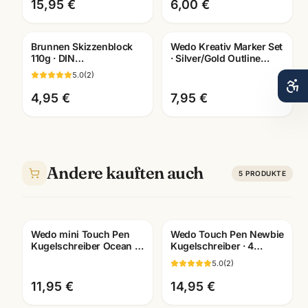
15,95 €
6,00 €
Schule
Brunnen Skizzenblock
Wedo Kreativ Marker Set
110g · DIN
· Silver/Gold Outline
A2/A3/A4/A5/A6
Lackstifte ·
5.0
(
2
)
wählbar · Künstlerbedarf
Künstlerbedarf
Mannheim
Mannheim
4,95 €
7,95 €
Andere kauften auch
5
PRODUKTE
Wedo mini Touch Pen
Wedo Touch Pen Newbie
Kugelschreiber Ocean ·
Kugelschreiber · 4
orange/dunkelblau/hellblau/pink
Farben · hellblau
5.0
(
2
)
dunkelblau gruen
goldgelb
11,95 €
14,95 €