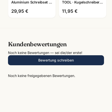
Aluminium Schreibset ·
TOOL · Kugelschreiber
Füller + Roller + Kuli ·
mit Touchscreen-
Mannheim
Funktion ·
29,95 €
11,95 €
silber/schwarz
Kundenbewertungen
Noch keine Bewertungen — sei die/der erste!
Bewertung schreiben
Noch keine freigegebenen Bewertungen.