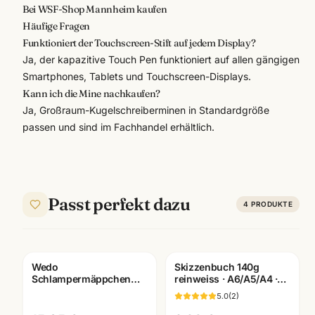
Bei WSF-Shop Mannheim kaufen
Häufige Fragen
Funktioniert der Touchscreen-Stift auf jedem Display?
Ja, der kapazitive Touch Pen funktioniert auf allen gängigen
Smartphones, Tablets und Touchscreen-Displays.
Kann ich die Mine nachkaufen?
Ja, Großraum-Kugelschreiberminen in Standardgröße
passen und sind im Fachhandel erhältlich.
Passt perfekt dazu
4
PRODUKTE
Wedo
Skizzenbuch 140g
Schlampermäppchen
reinweiss · A6/A5/A4 ·
Cord · robust &
Zeichenpapier für
5.0
(
2
)
geräumig ·
Studien unterwegs
Federmäppchen für