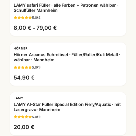
LAMY safari Füller · alle Farben + Patronen wählbar ·
Schulfüller Mannheim
5.0
(
4
)
8,00 €
79,00 €
–
HÖRNER
Gravur
Hörner Arcanus Schreibset · Füller/Roller/Kuli Metall ·
wählbar · Mannheim
5.0
(
1
)
54,90 €
LAMY
LAMY Al-Star Füller Special Edition Fiery/Aquatic · mit
Lasergravur Mannheim
5.0
(
1
)
20,00 €