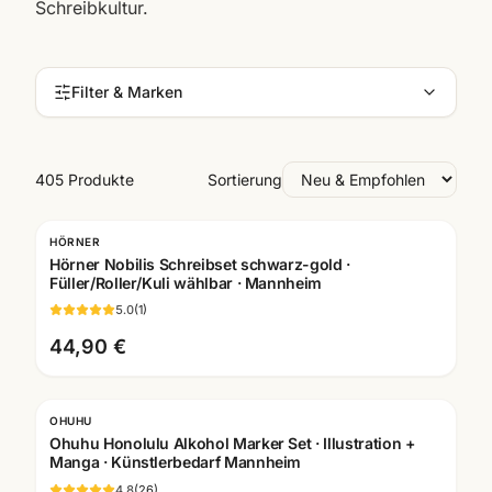
Schreibkultur.
Filter & Marken
405 Produkte
Sortierung
HÖRNER
Gratis Gravur
Hörner Nobilis Schreibset schwarz-gold ·
Füller/Roller/Kuli wählbar · Mannheim
5.0
(
1
)
44,90 €
OHUHU
Ohuhu Honolulu Alkohol Marker Set · Illustration +
Manga · Künstlerbedarf Mannheim
4.8
(
26
)