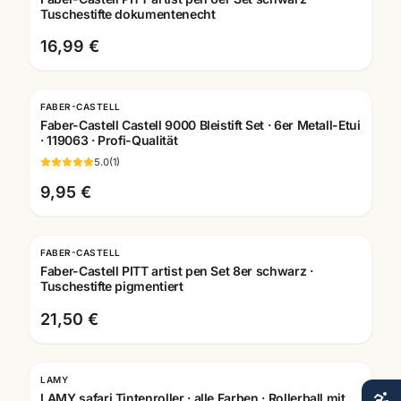
Tuschestifte dokumentenecht
16,99 €
FABER-CASTELL
Faber-Castell Castell 9000 Bleistift Set · 6er Metall-Etui
· 119063 · Profi-Qualität
5.0
(
1
)
9,95 €
FABER-CASTELL
Faber-Castell PITT artist pen Set 8er schwarz ·
Tuschestifte pigmentiert
21,50 €
LAMY
Gravur
LAMY safari Tintenroller · alle Farben · Rollerball mit