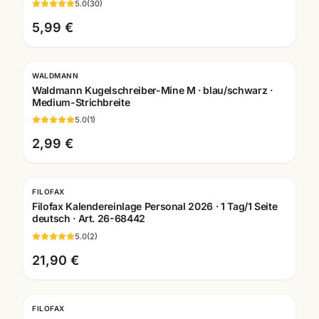
5.0
(
30
)
5,99 €
WALDMANN
Gravur
Waldmann Kugelschreiber-Mine M · blau/schwarz ·
Medium-Strichbreite
5.0
(
1
)
2,99 €
FILOFAX
Filofax Kalendereinlage Personal 2026 · 1 Tag/1 Seite
deutsch · Art. 26-68442
5.0
(
2
)
21,90 €
FILOFAX