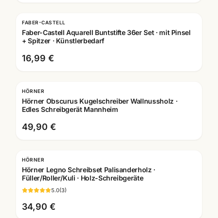
FABER-CASTELL
Faber-Castell Aquarell Buntstifte 36er Set · mit Pinsel
+ Spitzer · Künstlerbedarf
16,99 €
HÖRNER
Gravur
Hörner Obscurus Kugelschreiber Wallnussholz ·
Edles Schreibgerät Mannheim
49,90 €
HÖRNER
Gravur
Hörner Legno Schreibset Palisanderholz ·
Füller/Roller/Kuli · Holz-Schreibgeräte
5.0
(
3
)
34,90 €