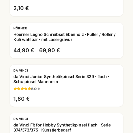
2,10 €
HÖRNER
Hoerner Legno Schreibset Ebenholz · Füller / Roller /
Kuli wählbar · mit Lasergravur
44,90 €
69,90 €
–
DA VINCI
da Vinci Junior Synthetikpinsel Serie 329 · flach ·
Schulpinsel Mannheim
5.0
(
1
)
1,80 €
DA VINCI
da Vinci Fit for Hobby Synthetikpinsel flach · Serie
374/373/375 · Künstlerbedarf