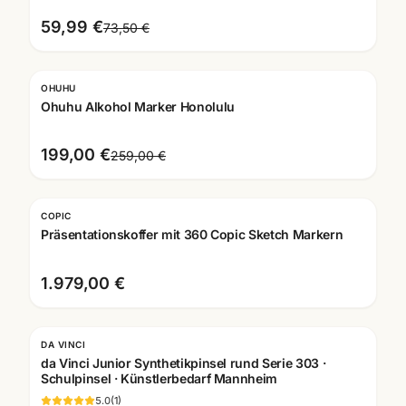
59,99 €
73,50 €
OHUHU
-
23
%
Ohuhu Alkohol Marker Honolulu
199,00 €
259,00 €
COPIC
Präsentationskoffer mit 360 Copic Sketch Markern
1.979,00 €
DA VINCI
da Vinci Junior Synthetikpinsel rund Serie 303 ·
Schulpinsel · Künstlerbedarf Mannheim
5.0
(
1
)