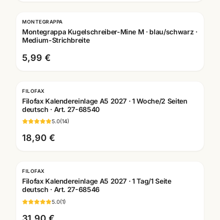
MONTEGRAPPA
Gravur
Montegrappa Kugelschreiber-Mine M · blau/schwarz ·
Medium-Strichbreite
5,99 €
FILOFAX
Filofax Kalendereinlage A5 2027 · 1 Woche/2 Seiten
deutsch · Art. 27-68540
5.0
(
14
)
18,90 €
FILOFAX
Filofax Kalendereinlage A5 2027 · 1 Tag/1 Seite
deutsch · Art. 27-68546
5.0
(
1
)
31,90 €