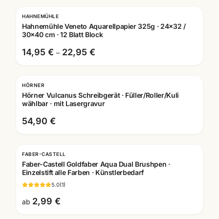
HAHNEMÜHLE
Hahnemühle Veneto Aquarellpapier 325g · 24x32 /
30x40 cm · 12 Blatt Block
14,95 €
22,95 €
–
HÖRNER
Gravur
Hörner Vulcanus Schreibgerät · Füller/Roller/Kuli
wählbar · mit Lasergravur
54,90 €
FABER-CASTELL
Faber-Castell Goldfaber Aqua Dual Brushpen ·
Einzelstift alle Farben · Künstlerbedarf
5.0
(
1
)
2,99 €
ab