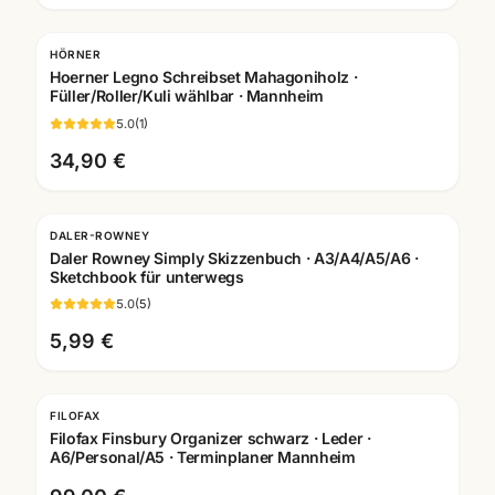
HÖRNER
Gravur
Hoerner Legno Schreibset Mahagoniholz ·
Füller/Roller/Kuli wählbar · Mannheim
5.0
(
1
)
34,90 €
DALER-ROWNEY
Daler Rowney Simply Skizzenbuch · A3/A4/A5/A6 ·
Sketchbook für unterwegs
5.0
(
5
)
5,99 €
FILOFAX
Filofax Finsbury Organizer schwarz · Leder ·
A6/Personal/A5 · Terminplaner Mannheim