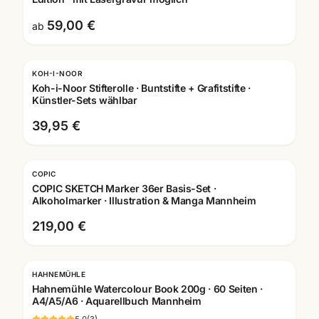
59,00 €
ab
KOH-I-NOOR
Koh-i-Noor Stifterolle · Buntstifte + Grafitstifte ·
Künstler-Sets wählbar
39,95 €
COPIC
COPIC SKETCH Marker 36er Basis-Set ·
Alkoholmarker · Illustration & Manga Mannheim
219,00 €
HAHNEMÜHLE
Hahnemühle Watercolour Book 200g · 60 Seiten ·
A4/A5/A6 · Aquarellbuch Mannheim
5.0
(
3
)