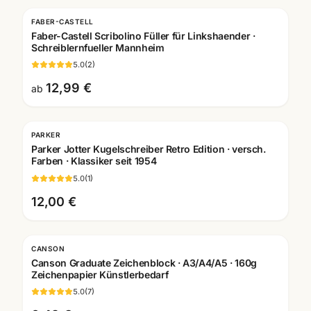
FABER-CASTELL
Faber-Castell Scribolino Füller für Linkshaender ·
Schreiblernfueller Mannheim
5.0
(
2
)
12,99 €
ab
PARKER
Gravur
Parker Jotter Kugelschreiber Retro Edition · versch.
Farben · Klassiker seit 1954
5.0
(
1
)
12,00 €
CANSON
Canson Graduate Zeichenblock · A3/A4/A5 · 160g
Zeichenpapier Künstlerbedarf
5.0
(
7
)