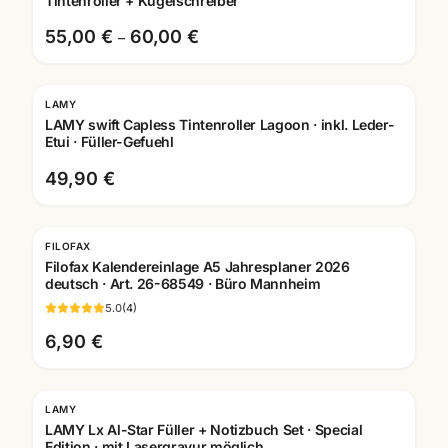
Tintenroller + Kugelschreiber
55,00 €
60,00 €
–
LAMY
Gravur
LAMY swift Capless Tintenroller Lagoon · inkl. Leder-
Etui · Füller-Gefuehl
49,90 €
FILOFAX
Filofax Kalendereinlage A5 Jahresplaner 2026
deutsch · Art. 26-68549 · Büro Mannheim
5.0
(
4
)
6,90 €
LAMY
LAMY Lx Al-Star Füller + Notizbuch Set · Special
Edition · mit Lasergravur möglich