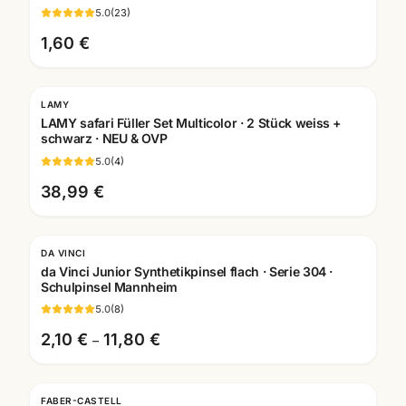
5.0
(
23
)
1,60 €
LAMY
LAMY safari Füller Set Multicolor · 2 Stück weiss +
schwarz · NEU & OVP
5.0
(
4
)
38,99 €
DA VINCI
da Vinci Junior Synthetikpinsel flach · Serie 304 ·
Schulpinsel Mannheim
5.0
(
8
)
2,10 €
11,80 €
–
FABER-CASTELL