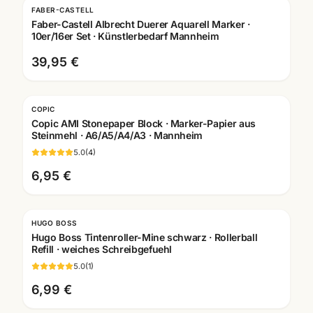
FABER-CASTELL
Faber-Castell Albrecht Duerer Aquarell Marker ·
10er/16er Set · Künstlerbedarf Mannheim
39,95 €
COPIC
Copic AMI Stonepaper Block · Marker-Papier aus
Steinmehl · A6/A5/A4/A3 · Mannheim
5.0
(
4
)
6,95 €
HUGO BOSS
Hugo Boss Tintenroller-Mine schwarz · Rollerball
Refill · weiches Schreibgefuehl
5.0
(
1
)
6,99 €