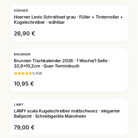
HÖRNER
Gravur
Hoerner Levio Schreibset grau · Füller + Tintenroller +
Kugelschreiber · wählbar
26,90 €
BRUNNEN
Brunnen Tischkalender 2026 · 1 Woche/1 Seite ·
32,6x10,2cm · Quer-Terminbuch
5.0
(
4
)
10,95 €
LAMY
Gravur
LAMY scala Kugelschreiber mattschwarz · eleganter
Ballpoint · Schreibgeräte Mannheim
79,00 €