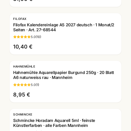
FILOFAX
Filofax Kalendereinlage A5 2027 deutsch · 1 Monat/2
Seiten · Art. 27-68544
5.0
(
10
)
10,40 €
HAHNEMÜHLE
Hahnemühle Aquarellpapier Burgund 250g · 20 Blatt
A6 naturweiss rau · Mannheim
5.0
(
1
)
8,95 €
SCHMINCKE
Schmincke Horadam Aquarell 5ml · feinste
Künstlerfarben · alle Farben Mannheim