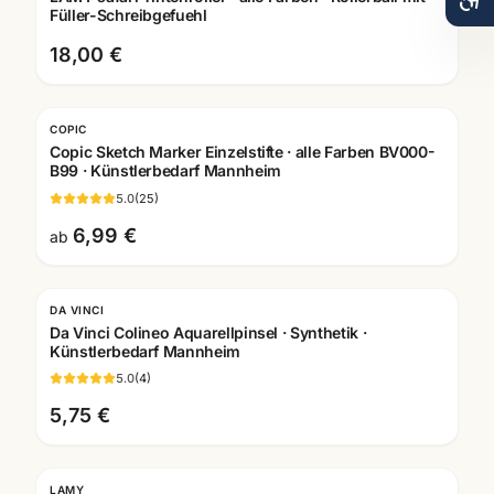
Füller-Schreibgefuehl
18,00 €
COPIC
Copic Sketch Marker Einzelstifte · alle Farben BV000-
B99 · Künstlerbedarf Mannheim
5.0
(
25
)
6,99 €
ab
DA VINCI
Da Vinci Colineo Aquarellpinsel · Synthetik ·
Künstlerbedarf Mannheim
5.0
(
4
)
5,75 €
LAMY
Gravur