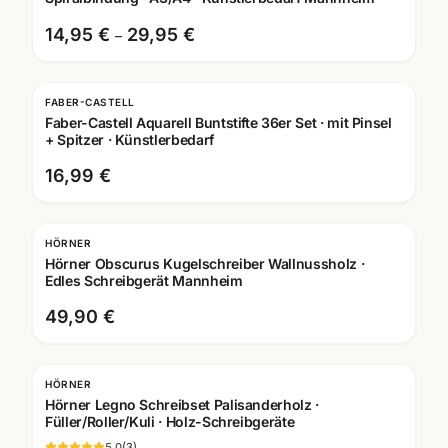
14,95 €
29,95 €
–
FABER-CASTELL
Faber-Castell Aquarell Buntstifte 36er Set · mit Pinsel
+ Spitzer · Künstlerbedarf
16,99 €
HÖRNER
Gravur
Hörner Obscurus Kugelschreiber Wallnussholz ·
Edles Schreibgerät Mannheim
49,90 €
HÖRNER
Gravur
Hörner Legno Schreibset Palisanderholz ·
Füller/Roller/Kuli · Holz-Schreibgeräte
5.0
(
3
)