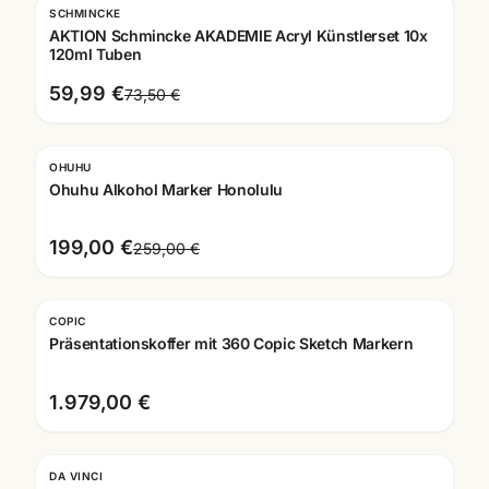
SCHMINCKE
-
18
%
AKTION Schmincke AKADEMIE Acryl Künstlerset 10x
120ml Tuben
59,99 €
73,50 €
OHUHU
-
23
%
Ohuhu Alkohol Marker Honolulu
199,00 €
259,00 €
COPIC
Präsentationskoffer mit 360 Copic Sketch Markern
1.979,00 €
DA VINCI