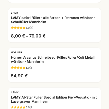
LAMY
Gravur
LAMY safari Füller · alle Farben + Patronen wählbar ·
Schulfüller Mannheim
5.0
(
4
)
8,00 €
79,00 €
–
HÖRNER
Gravur
Hörner Arcanus Schreibset · Füller/Roller/Kuli Metall ·
wählbar · Mannheim
5.0
(
1
)
54,90 €
LAMY
LAMY Al-Star Füller Special Edition Fiery/Aquatic · mit
Lasergravur Mannheim
5.0
(
1
)