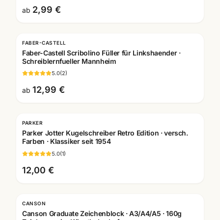
2,99 €
ab
FABER-CASTELL
Faber-Castell Scribolino Füller für Linkshaender ·
Schreiblernfueller Mannheim
5.0
(
2
)
12,99 €
ab
PARKER
Gravur
Parker Jotter Kugelschreiber Retro Edition · versch.
Farben · Klassiker seit 1954
5.0
(
1
)
12,00 €
CANSON
Canson Graduate Zeichenblock · A3/A4/A5 · 160g