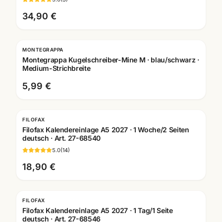
34,90 €
MONTEGRAPPA
Gravur
Montegrappa Kugelschreiber-Mine M · blau/schwarz ·
Medium-Strichbreite
5,99 €
FILOFAX
Filofax Kalendereinlage A5 2027 · 1 Woche/2 Seiten
deutsch · Art. 27-68540
5.0
(
14
)
18,90 €
FILOFAX
Filofax Kalendereinlage A5 2027 · 1 Tag/1 Seite
deutsch · Art. 27-68546