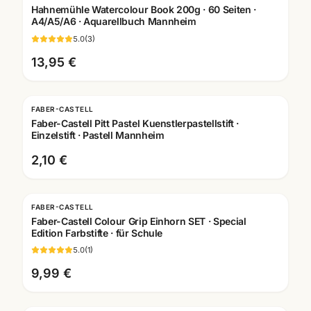
Hahnemühle Watercolour Book 200g · 60 Seiten ·
A4/A5/A6 · Aquarellbuch Mannheim
5.0
(
3
)
13,95 €
FABER-CASTELL
Faber-Castell Pitt Pastel Kuenstlerpastellstift ·
Einzelstift · Pastell Mannheim
2,10 €
FABER-CASTELL
Faber-Castell Colour Grip Einhorn SET · Special
Edition Farbstifte · für Schule
5.0
(
1
)
9,99 €