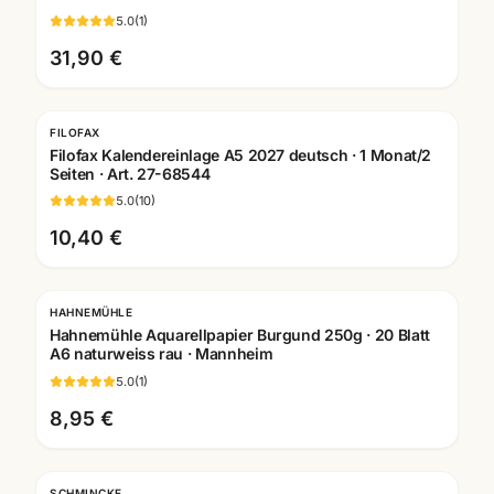
5.0
(
1
)
31,90 €
FILOFAX
Filofax Kalendereinlage A5 2027 deutsch · 1 Monat/2
Seiten · Art. 27-68544
5.0
(
10
)
10,40 €
HAHNEMÜHLE
Hahnemühle Aquarellpapier Burgund 250g · 20 Blatt
A6 naturweiss rau · Mannheim
5.0
(
1
)
8,95 €
SCHMINCKE