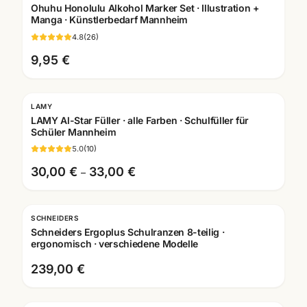
Ohuhu Honolulu Alkohol Marker Set · Illustration +
Manga · Künstlerbedarf Mannheim
4.8
(
26
)
9,95 €
LAMY
Gratis Gravur
LAMY Al-Star Füller · alle Farben · Schulfüller für
Schüler Mannheim
5.0
(
10
)
30,00 €
33,00 €
–
SCHNEIDERS
Schneiders Ergoplus Schulranzen 8-teilig ·
ergonomisch · verschiedene Modelle
239,00 €