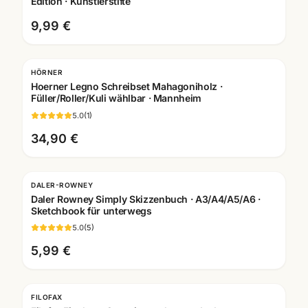
Edition · Künstlerstifte
9,99 €
HÖRNER
Gravur
Hoerner Legno Schreibset Mahagoniholz ·
Füller/Roller/Kuli wählbar · Mannheim
5.0
(
1
)
34,90 €
DALER-ROWNEY
Daler Rowney Simply Skizzenbuch · A3/A4/A5/A6 ·
Sketchbook für unterwegs
5.0
(
5
)
5,99 €
FILOFAX