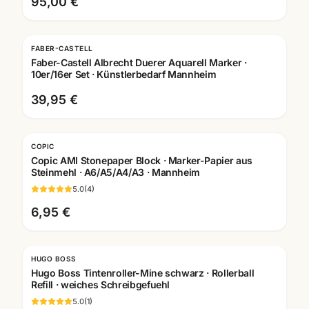
95,00 €
FABER-CASTELL
Faber-Castell Albrecht Duerer Aquarell Marker ·
10er/16er Set · Künstlerbedarf Mannheim
39,95 €
COPIC
Copic AMI Stonepaper Block · Marker-Papier aus
Steinmehl · A6/A5/A4/A3 · Mannheim
5.0
(
4
)
6,95 €
HUGO BOSS
Hugo Boss Tintenroller-Mine schwarz · Rollerball
Refill · weiches Schreibgefuehl
5.0
(
1
)