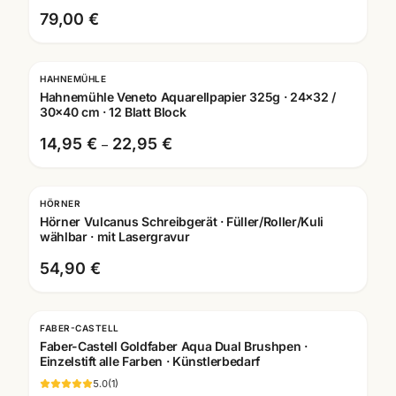
79,00 €
HAHNEMÜHLE
Hahnemühle Veneto Aquarellpapier 325g · 24x32 /
30x40 cm · 12 Blatt Block
14,95 €
22,95 €
–
HÖRNER
Gravur
Hörner Vulcanus Schreibgerät · Füller/Roller/Kuli
wählbar · mit Lasergravur
54,90 €
FABER-CASTELL
Faber-Castell Goldfaber Aqua Dual Brushpen ·
Einzelstift alle Farben · Künstlerbedarf
5.0
(
1
)