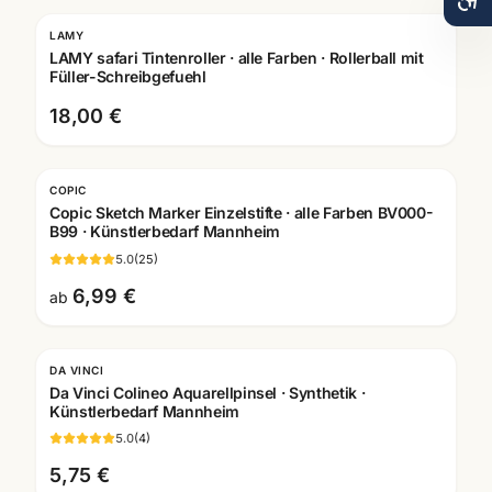
LAMY
Gravur
LAMY safari Tintenroller · alle Farben · Rollerball mit
Füller-Schreibgefuehl
18,00 €
COPIC
Copic Sketch Marker Einzelstifte · alle Farben BV000-
B99 · Künstlerbedarf Mannheim
5.0
(
25
)
6,99 €
ab
DA VINCI
Da Vinci Colineo Aquarellpinsel · Synthetik ·
Künstlerbedarf Mannheim
5.0
(
4
)
5,75 €