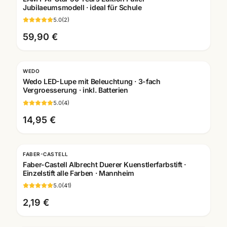
Jubilaeumsmodell · ideal für Schule
5.0
(
2
)
59,90 €
WEDO
Wedo LED-Lupe mit Beleuchtung · 3-fach
Vergroesserung · inkl. Batterien
5.0
(
4
)
14,95 €
FABER-CASTELL
Faber-Castell Albrecht Duerer Kuenstlerfarbstift ·
Einzelstift alle Farben · Mannheim
5.0
(
41
)
2,19 €