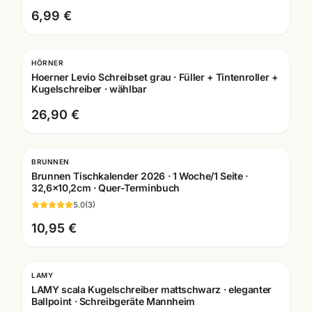
6,99 €
HÖRNER
Gravur
Hoerner Levio Schreibset grau · Füller + Tintenroller +
Kugelschreiber · wählbar
26,90 €
BRUNNEN
Brunnen Tischkalender 2026 · 1 Woche/1 Seite ·
32,6x10,2cm · Quer-Terminbuch
5.0
(
3
)
10,95 €
LAMY
Gravur
LAMY scala Kugelschreiber mattschwarz · eleganter
Ballpoint · Schreibgeräte Mannheim