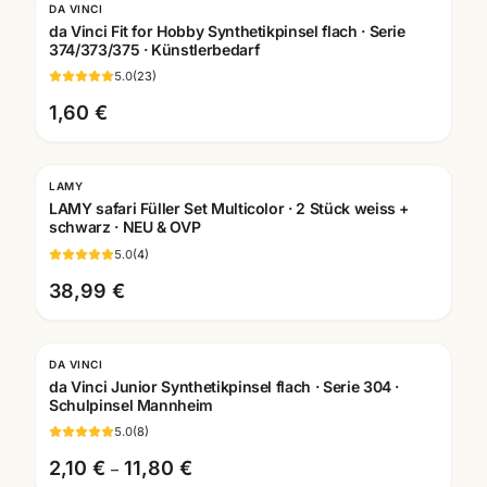
DA VINCI
da Vinci Fit for Hobby Synthetikpinsel flach · Serie
374/373/375 · Künstlerbedarf
5.0
(
23
)
1,60 €
LAMY
LAMY safari Füller Set Multicolor · 2 Stück weiss +
schwarz · NEU & OVP
5.0
(
4
)
38,99 €
DA VINCI
da Vinci Junior Synthetikpinsel flach · Serie 304 ·
Schulpinsel Mannheim
5.0
(
8
)
2,10 €
11,80 €
–