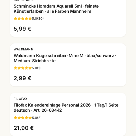
Schmincke Horadam Aquarell 5ml · feinste
Künstlerfarben · alle Farben Mannheim
5.0
(
30
)
5,99 €
WALDMANN
Gravur
Waldmann Kugelschreiber-Mine M · blau/schwarz ·
Medium-Strichbreite
5.0
(
1
)
2,99 €
FILOFAX
Filofax Kalendereinlage Personal 2026 · 1 Tag/1 Seite
deutsch · Art. 26-68442
5.0
(
2
)
21,90 €