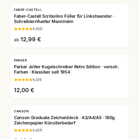
FABER-CASTELL
Faber-Castell Scribolino Füller für Linkshaender ·
Schreiblernfueller Mannheim
5.0
(
2
)
12,99 €
ab
PARKER
Gravur
Parker Jotter Kugelschreiber Retro Edition · versch.
Farben · Klassiker seit 1954
5.0
(
1
)
12,00 €
CANSON
Canson Graduate Zeichenblock · A3/A4/A5 · 160g
Zeichenpapier Künstlerbedarf
5.0
(
7
)