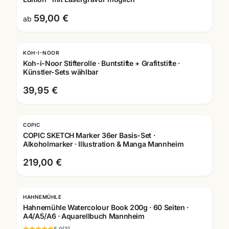
59,00 €
ab
KOH-I-NOOR
Koh-i-Noor Stifterolle · Buntstifte + Grafitstifte ·
Künstler-Sets wählbar
39,95 €
COPIC
COPIC SKETCH Marker 36er Basis-Set ·
Alkoholmarker · Illustration & Manga Mannheim
219,00 €
HAHNEMÜHLE
Hahnemühle Watercolour Book 200g · 60 Seiten ·
A4/A5/A6 · Aquarellbuch Mannheim
5.0
(
3
)