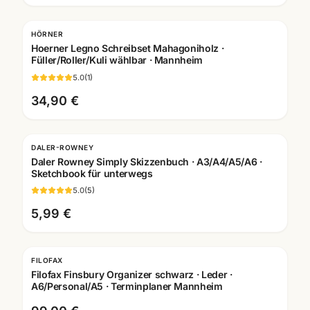
HÖRNER
Gravur
Hoerner Legno Schreibset Mahagoniholz ·
Füller/Roller/Kuli wählbar · Mannheim
5.0
(
1
)
34,90 €
DALER-ROWNEY
Daler Rowney Simply Skizzenbuch · A3/A4/A5/A6 ·
Sketchbook für unterwegs
5.0
(
5
)
5,99 €
FILOFAX
Filofax Finsbury Organizer schwarz · Leder ·
A6/Personal/A5 · Terminplaner Mannheim