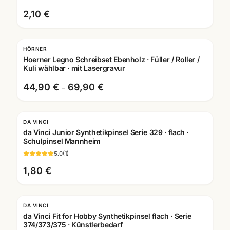
2,10 €
HÖRNER
Hoerner Legno Schreibset Ebenholz · Füller / Roller /
Kuli wählbar · mit Lasergravur
44,90 €
69,90 €
–
DA VINCI
da Vinci Junior Synthetikpinsel Serie 329 · flach ·
Schulpinsel Mannheim
5.0
(
1
)
1,80 €
DA VINCI
da Vinci Fit for Hobby Synthetikpinsel flach · Serie
374/373/375 · Künstlerbedarf