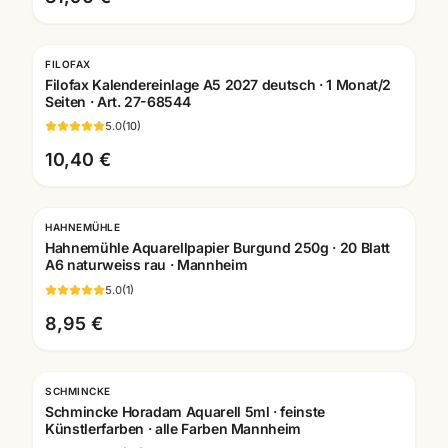
FILOFAX
Filofax Kalendereinlage A5 2027 deutsch · 1 Monat/2
Seiten · Art. 27-68544
5.0
(
10
)
10,40 €
HAHNEMÜHLE
Hahnemühle Aquarellpapier Burgund 250g · 20 Blatt
A6 naturweiss rau · Mannheim
5.0
(
1
)
8,95 €
SCHMINCKE
Schmincke Horadam Aquarell 5ml · feinste
Künstlerfarben · alle Farben Mannheim