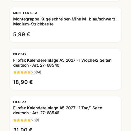
MONTEGRAPPA
Gravur
Montegrappa Kugelschreiber-Mine M · blau/schwarz ·
Medium-Strichbreite
5,99 €
FILOFAX
Filofax Kalendereinlage A5 2027 · 1 Woche/2 Seiten
deutsch · Art. 27-68540
5.0
(
14
)
18,90 €
FILOFAX
Filofax Kalendereinlage A5 2027 · 1 Tag/1 Seite
deutsch · Art. 27-68546
5.0
(
1
)
31,90 €