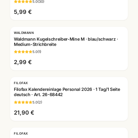
5.0
(
30
)
5,99 €
WALDMANN
Gravur
Waldmann Kugelschreiber-Mine M · blau/schwarz ·
Medium-Strichbreite
5.0
(
1
)
2,99 €
FILOFAX
Filofax Kalendereinlage Personal 2026 · 1 Tag/1 Seite
deutsch · Art. 26-68442
5.0
(
2
)
21,90 €
FILOFAX