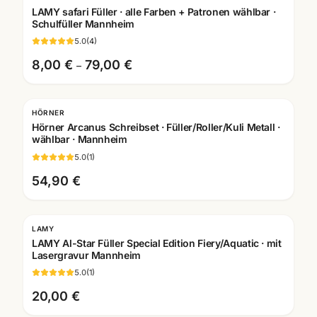
LAMY safari Füller · alle Farben + Patronen wählbar ·
Schulfüller Mannheim
5.0
(
4
)
8,00 €
79,00 €
–
HÖRNER
Gravur
Hörner Arcanus Schreibset · Füller/Roller/Kuli Metall ·
wählbar · Mannheim
5.0
(
1
)
54,90 €
LAMY
LAMY Al-Star Füller Special Edition Fiery/Aquatic · mit
Lasergravur Mannheim
5.0
(
1
)
20,00 €