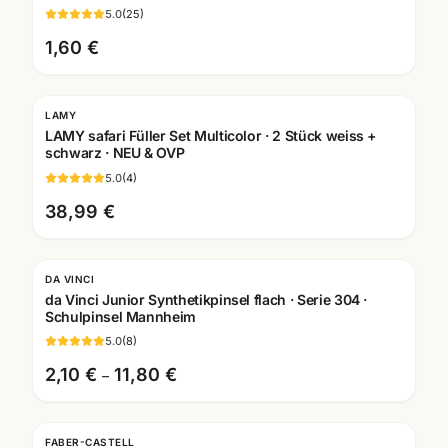
5.0
(
25
)
1,60 €
LAMY
LAMY safari Füller Set Multicolor · 2 Stück weiss +
schwarz · NEU & OVP
5.0
(
4
)
38,99 €
DA VINCI
da Vinci Junior Synthetikpinsel flach · Serie 304 ·
Schulpinsel Mannheim
5.0
(
8
)
2,10 €
11,80 €
–
FABER-CASTELL