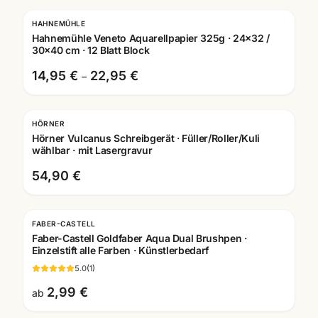
HAHNEMÜHLE
Hahnemühle Veneto Aquarellpapier 325g · 24x32 /
30x40 cm · 12 Blatt Block
14,95 €
22,95 €
–
HÖRNER
Gravur
Hörner Vulcanus Schreibgerät · Füller/Roller/Kuli
wählbar · mit Lasergravur
54,90 €
FABER-CASTELL
Faber-Castell Goldfaber Aqua Dual Brushpen ·
Einzelstift alle Farben · Künstlerbedarf
5.0
(
1
)
2,99 €
ab