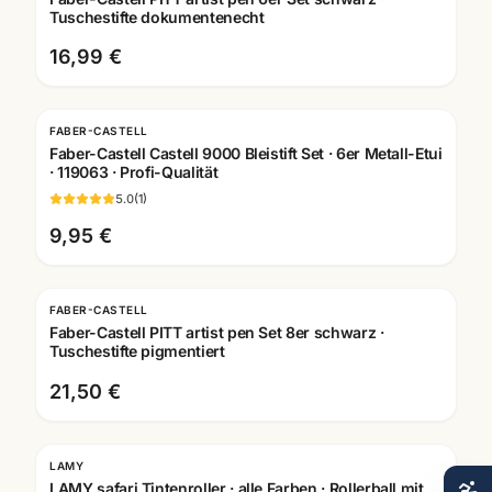
Tuschestifte dokumentenecht
16,99 €
FABER-CASTELL
Faber-Castell Castell 9000 Bleistift Set · 6er Metall-Etui
· 119063 · Profi-Qualität
5.0
(
1
)
9,95 €
FABER-CASTELL
Faber-Castell PITT artist pen Set 8er schwarz ·
Tuschestifte pigmentiert
21,50 €
LAMY
Gravur
LAMY safari Tintenroller · alle Farben · Rollerball mit