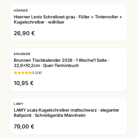
HÖRNER
Gravur
Hoerner Levio Schreibset grau · Füller + Tintenroller +
Kugelschreiber · wählbar
26,90 €
BRUNNEN
Brunnen Tischkalender 2026 · 1 Woche/1 Seite ·
32,6x10,2cm · Quer-Terminbuch
5.0
(
4
)
10,95 €
LAMY
Gravur
LAMY scala Kugelschreiber mattschwarz · eleganter
Ballpoint · Schreibgeräte Mannheim
79,00 €