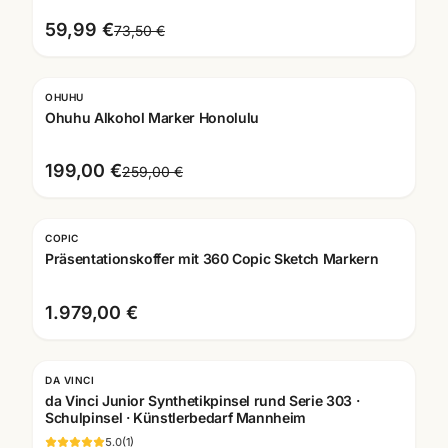
59,99 €
73,50 €
OHUHU
-
23
%
Ohuhu Alkohol Marker Honolulu
199,00 €
259,00 €
COPIC
Präsentationskoffer mit 360 Copic Sketch Markern
1.979,00 €
DA VINCI
da Vinci Junior Synthetikpinsel rund Serie 303 ·
Schulpinsel · Künstlerbedarf Mannheim
5.0
(
1
)