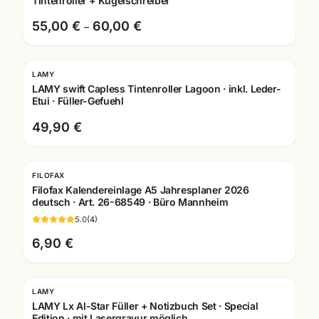
Tintenroller + Kugelschreiber
55,00 €
60,00 €
–
LAMY
Gravur
LAMY swift Capless Tintenroller Lagoon · inkl. Leder-
Etui · Füller-Gefuehl
49,90 €
FILOFAX
Filofax Kalendereinlage A5 Jahresplaner 2026
deutsch · Art. 26-68549 · Büro Mannheim
5.0
(
4
)
6,90 €
LAMY
LAMY Lx Al-Star Füller + Notizbuch Set · Special
Edition · mit Lasergravur möglich