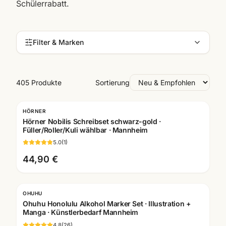
Schülerrabatt.
Filter & Marken
405 Produkte
Sortierung
HÖRNER
Gratis Gravur
Hörner Nobilis Schreibset schwarz-gold ·
Füller/Roller/Kuli wählbar · Mannheim
5.0
(
1
)
44,90 €
OHUHU
Ohuhu Honolulu Alkohol Marker Set · Illustration +
Manga · Künstlerbedarf Mannheim
4.8
(
26
)