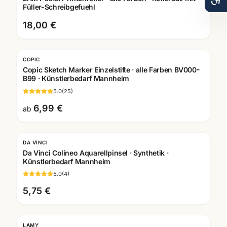
Füller-Schreibgefuehl
18,00 €
COPIC
Copic Sketch Marker Einzelstifte · alle Farben BV000-
B99 · Künstlerbedarf Mannheim
5.0
(
25
)
6,99 €
ab
DA VINCI
Da Vinci Colineo Aquarellpinsel · Synthetik ·
Künstlerbedarf Mannheim
5.0
(
4
)
5,75 €
LAMY