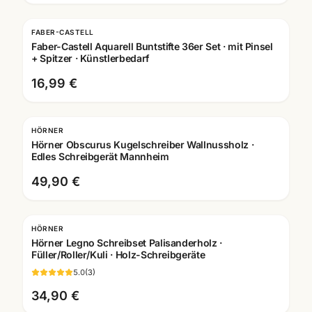
FABER-CASTELL
Faber-Castell Aquarell Buntstifte 36er Set · mit Pinsel
+ Spitzer · Künstlerbedarf
16,99 €
HÖRNER
Gravur
Hörner Obscurus Kugelschreiber Wallnussholz ·
Edles Schreibgerät Mannheim
49,90 €
HÖRNER
Gravur
Hörner Legno Schreibset Palisanderholz ·
Füller/Roller/Kuli · Holz-Schreibgeräte
5.0
(
3
)
34,90 €