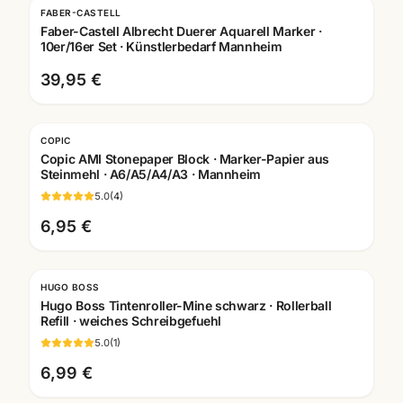
FABER-CASTELL
Faber-Castell Albrecht Duerer Aquarell Marker ·
10er/16er Set · Künstlerbedarf Mannheim
39,95 €
COPIC
Copic AMI Stonepaper Block · Marker-Papier aus
Steinmehl · A6/A5/A4/A3 · Mannheim
5.0
(
4
)
6,95 €
HUGO BOSS
Hugo Boss Tintenroller-Mine schwarz · Rollerball
Refill · weiches Schreibgefuehl
5.0
(
1
)
6,99 €