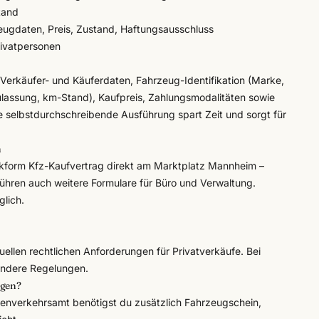
tand
eugdaten, Preis, Zustand, Haftungsausschluss
rivatpersonen
r Verkäufer- und Käuferdaten, Fahrzeug-Identifikation (Marke,
ulassung, km-Stand), Kaufpreis, Zahlungsmodalitäten sowie
e selbstdurchschreibende Ausführung spart Zeit und sorgt für
n
kform
Kfz-Kaufvertrag direkt am Marktplatz Mannheim –
 führen auch weitere Formulare für Büro und Verwaltung.
lich.
uellen rechtlichen Anforderungen für Privatverkäufe. Bei
andere Regelungen.
agen?
enverkehrsamt benötigst du zusätzlich Fahrzeugschein,