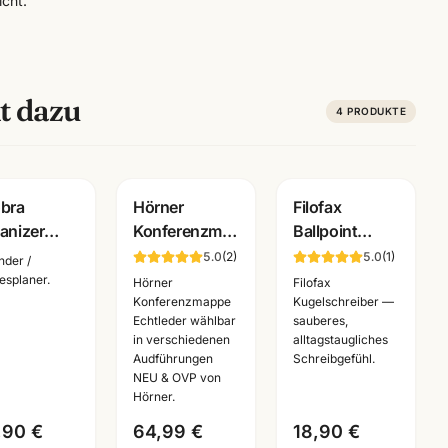
cht.
t dazu
4
PRODUKTE
bra
Hörner
Filofax
anizer
Konferenzmappe
Ballpoint
tplansystem
Echtleder ·
Kugelschreiber
5.0
(
2
)
5.0
(
1
)
nder /
chtes Leder
verschiedene
·
esplaner.
Hörner
Filofax
runnen
Ausfuehrungen
verschiedene
Konferenzmappe
Kugelschreiber —
Echtleder wählbar
sauberes,
lage 2026
·
Motive ·
in verschiedenen
alltagstaugliches
Bueroausstattung
Schreibgeräte
Audführungen
Schreibgefühl.
Mannheim
Mannheim
NEU & OVP von
Hörner.
,90 €
64,99 €
18,90 €