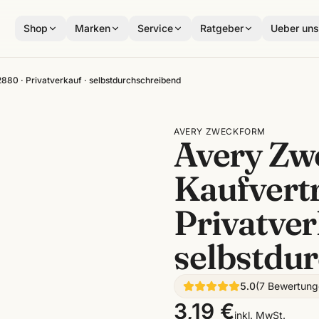
Shop
Marken
Service
Ratgeber
Ueber un
80 · Privatverkauf · selbstdurchschreibend
AVERY ZWECKFORM
Avery Zw
Kaufvertr
Privatver
selbstdu
5.0
(
7
Bewertung
3,19 €
inkl. MwSt.