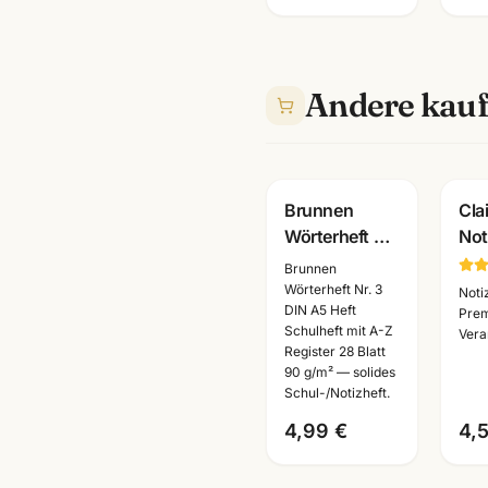
Andere kauf
Brunnen
Cla
Wörterheft Nr.
Not
3 · DIN A5 mit
bra
Brunnen
A-Z Register ·
· A
Wörterheft Nr. 3
Noti
DIN A5 Heft
28 Blatt 90g ·
Pr
Pre
Schulheft mit A-Z
Vera
Schulheft
Bür
Register 28 Blatt
Mannheim
Ma
90 g/m² — solides
Schul-/Notizheft.
4,99 €
4,