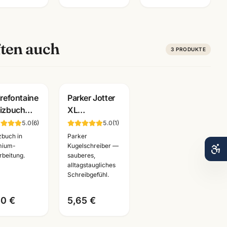
ten auch
3
PRODUKTE
Gravur
irefontaine
Parker Jotter
izbuch
XL
un/schwarz
Kugelschreiber
5.0
(
6
)
5.0
(
1
)
6/A5 ·
·
zbuch in
Parker
emium
silber/gold/rosegold/schwarz
mium-
Kugelschreiber —
rbeitung.
sauberes,
obedarf
·
alltagstaugliches
nnheim
Schreibgeräte
Schreibgefühl.
Mannheim
50 €
5,65 €