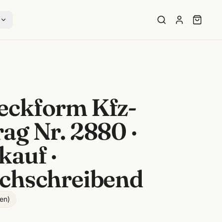
s
eckform Kfz-
ag Nr. 2880 ·
kauf ·
rchschreibend
en
)