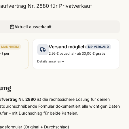
ufvertrag Nr. 2880 für Privatverkauf
Aktuell ausverkauft
Versand möglich
MANNHEIM
DE-VERSAND
Ort per
2,95 €
pauschal · ab
30,00 €
gratis
Details ansehen
→
bung
fvertrag Nr. 2880
ist die rechtssichere Lösung für deinen
bstdurchschreibende Formular dokumentiert alle wichtigen Daten
fer – mit Durchschlag für beide Parteien.
agsformular (Original + Durchschlag)