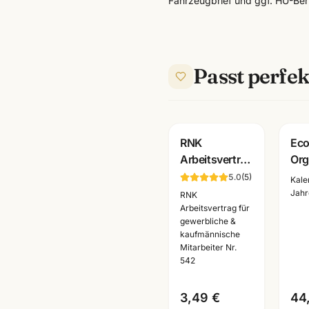
Fahrzeugbrief und ggf. HU-Beri
Passt perfek
RNK
Eco
Arbeitsvertrag
Org
Nr. 542 ·
Zei
5.0
(
5
)
Kale
gewerblich +
· E
Jahr
RNK
kaufmaennisch
· B
Arbeitsvertrag für
gewerbliche &
·
Ein
kaufmännische
Bueroformular
Mitarbeiter Nr.
Mannheim
542
3,49 €
44