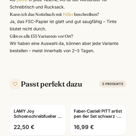
Schreibtisch und Rucksack.
Kann ich das Notizbuch mit
Füller
beschreiben?
Ja, das FSC-Papier ist glatt und gut saugfähig – Tinte
blutet nicht durch.
Gibt es alle 135 Varianten vor Ort?
Wir haben eine Auswahl da, können aber jede Variante
bestellen – meist innerhalb von 2–3 Tagen.
Passt perfekt dazu
5
PRODUKTE
LAMY Joy
Faber-Castell PITT artist
Gravur
Schoenschreibfueller ·
pen 6er Set schwarz ·
Federbreite 1,1/1,5/1,9
Tuschestifte
mm wählbar · Kalligrafie
dokumentenecht
22,50 €
16,99 €