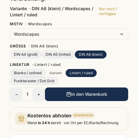
Variante
·
DIN A6 (klein) / Wordscapes /
Nur noch
1
verfügbar
Liniert / ruled
MOTIV
·
Wordscapes
Wordscapes
GRÖSSE
·
DIN A6 (klein)
DIN A4 (groß)
DIN A5 (mittel)
DIN A6 (klein)
LINEATUR
·
Liniert / ruled
Blanko / unlined
Kariert
Liniert / ruled
Punkteraster / Dot Grid
−
1
+
In den Warenkorb
Kostenlos abholen
MANNHEIM
Meist
in 24 h
bereit · vor Ort per EC/Karte/Rechnung