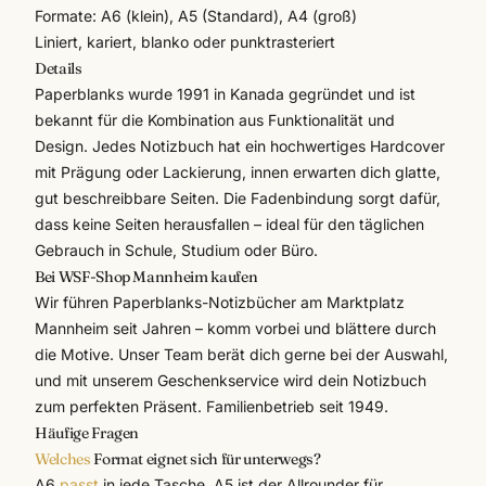
Formate: A6 (klein), A5 (Standard), A4 (groß)
Liniert, kariert, blanko oder punktrasteriert
Details
Paperblanks wurde 1991 in Kanada gegründet und ist
bekannt für die Kombination aus Funktionalität und
Design. Jedes Notizbuch hat ein hochwertiges Hardcover
mit Prägung oder Lackierung, innen erwarten dich glatte,
gut beschreibbare Seiten. Die Fadenbindung sorgt dafür,
dass keine Seiten herausfallen – ideal für den täglichen
Gebrauch in
Schule
, Studium oder Büro.
Bei WSF-Shop Mannheim kaufen
Wir führen Paperblanks-Notizbücher am Marktplatz
Mannheim seit Jahren – komm vorbei und blättere durch
die Motive. Unser Team berät dich gerne bei der Auswahl,
und mit unserem
Geschenkservice
wird dein Notizbuch
zum perfekten Präsent. Familienbetrieb seit 1949.
Häufige Fragen
Welches
Format eignet sich für unterwegs?
A6
passt
in jede Tasche, A5 ist der Allrounder für