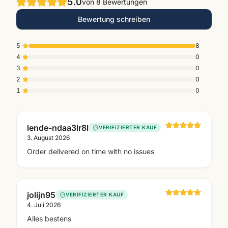
5.0
von
8
Bewertungen
Bewertung schreiben
5
8
4
0
3
0
2
0
1
0
lende-ndaa3lr8l
VERIFIZIERTER KAUF
3. August 2026
Order delivered on time with no issues
jolijn95
VERIFIZIERTER KAUF
4. Juli 2026
Alles bestens