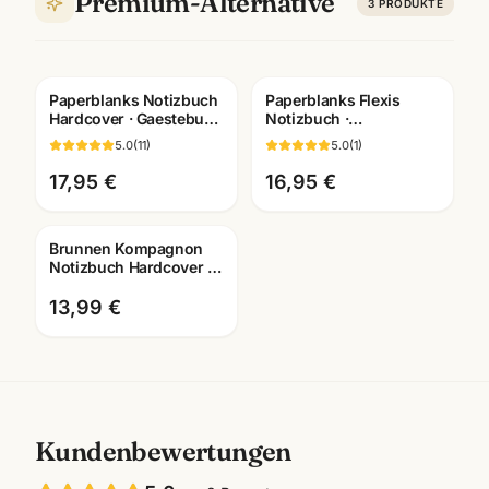
Premium-Alternative
3
PRODUKTE
Paperblanks Notizbuch
Paperblanks Flexis
Hardcover · Gaestebuch
Notizbuch ·
+ Skizzenbuch ·
Mini/Midi/Ultra ·
5.0
(
11
)
5.0
(
1
)
Bueroausstattung
Premium-Einband ·
Mannheim
Mannheim
17,95 €
16,95 €
Brunnen Kompagnon
Notizbuch Hardcover ·
A6/A5/A4 ·
schwarz/weiss · Büro
13,99 €
Mannheim
Kundenbewertungen