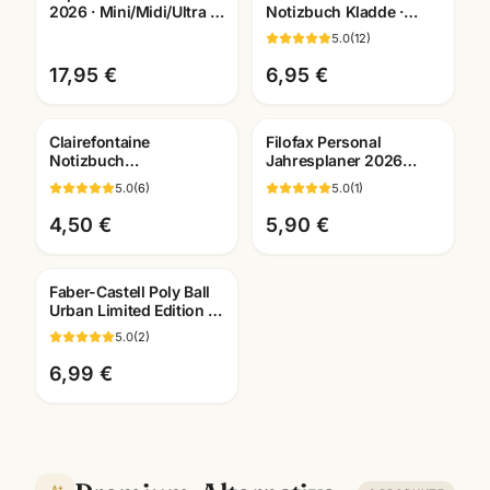
2026 · Mini/Midi/Ultra ·
Notizbuch Kladde ·
Hardcover + Softcover ·
braun/schwarz ·
5.0
(
12
)
Jahresplaner
A6/A5/A4 wählbar ·
Bürobedarf
17,95 €
6,95 €
Clairefontaine
Filofax Personal
Notizbuch
Jahresplaner 2026
braun/schwarz · A6/A5 ·
deutsch ·
5.0
(
6
)
5.0
(
1
)
Premium Bürobedarf
Kalendereinlage 26-
Mannheim
68445 · Mannheim
4,50 €
5,90 €
Faber-Castell Poly Ball
Urban Limited Edition ·
Kugelschreiber XB blau
5.0
(
2
)
6,99 €