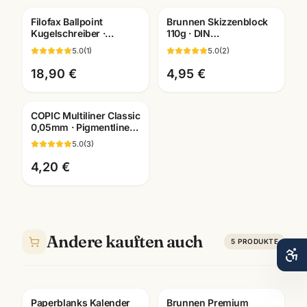
Filofax Ballpoint
Brunnen Skizzenblock
Kugelschreiber ·
110g · DIN
verschiedene Motive ·
A2/A3/A4/A5/A6
5.0
(
1
)
5.0
(
2
)
Schreibgeräte
wählbar ·
Mannheim
Künstlerbedarf
18,90 €
4,95 €
Mannheim
COPIC Multiliner Classic
0,05mm · Pigmentliner
dokumentenecht ·
5.0
(
3
)
Farben wählbar
4,20 €
Andere kauften auch
5
PRODUKTE
Paperblanks Kalender
Brunnen Premium