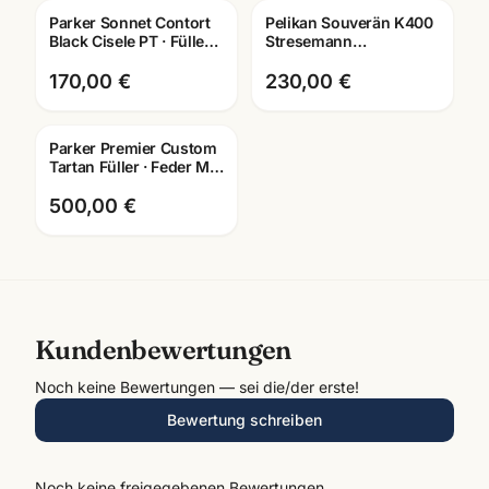
Parker Sonnet Contort
Pelikan Souverän K400
Gravur
Gravur
Black Cisele PT · Füller +
Stresemann
Kugelschreiber · Special
Kugelschreiber ·
Edition
schwarz-silber · mit
170,00 €
230,00 €
Lasergravur
Parker Premier Custom
Tartan Füller · Feder M ·
Lacquer · Schreibgeräte
Mannheim
500,00 €
Kundenbewertungen
Noch keine Bewertungen — sei die/der erste!
Bewertung schreiben
Noch keine freigegebenen Bewertungen.