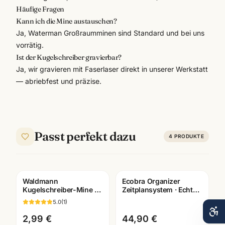
Häufige Fragen
Kann ich die Mine austauschen?
Ja, Waterman Großraumminen sind Standard und bei uns
vorrätig.
Ist der Kugelschreiber gravierbar?
Ja, wir gravieren mit Faserlaser direkt in unserer Werkstatt
— abriebfest und präzise.
Passt perfekt dazu
4
PRODUKTE
Waldmann
Ecobra Organizer
Gravur
Kugelschreiber-Mine M
Zeitplansystem · Echtes
· blau/schwarz ·
Leder · Brunnen Einlage
5.0
(
1
)
Medium-Strichbreite
2026
2,99 €
44,90 €