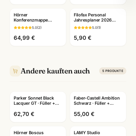
Hörner
Filofax Personal
Konferenzmappe
Jahresplaner 2026
Echtleder ·
deutsch ·
5.0
(
2
)
5.0
(
1
)
verschiedene
Kalendereinlage 26-
Ausfuehrungen ·
68445 · Mannheim
64,99 €
5,90 €
Bueroausstattung
Mannheim
Andere kauften auch
5
PRODUKTE
Parker Sonnet Black
Faber-Castell Ambition
Gravur
Lacquer GT · Füller +
Schwarz · Füller +
Kugelschreiber + Roller
Tintenroller +
· Schreibset
Kugelschreiber · mit
62,70 €
55,00 €
Lasergravur
Hörner Boscus
LAMY Studio
Gravur
Gratis Gravur